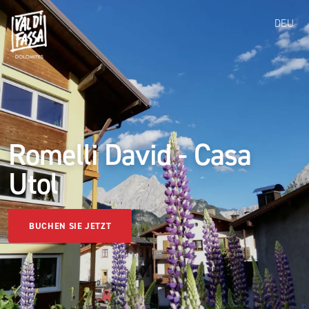
DEU
Romelli David - Casa
Utol
BUCHEN SIE JETZT