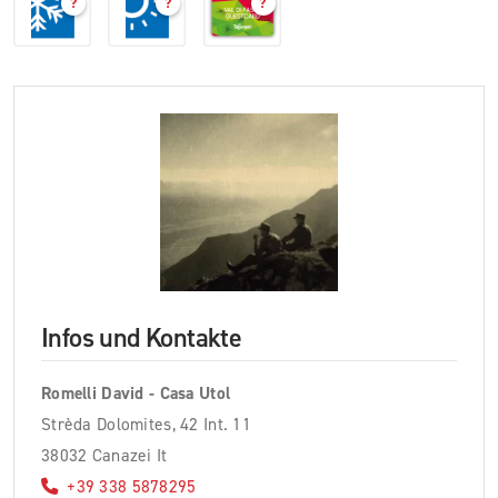
?
?
?
Infos und Kontakte
Romelli David - Casa Utol
Strèda Dolomites, 42 Int. 11
38032 Canazei It
+39 338 5878295